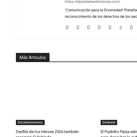
https://elpobladoenhistorias.com/
'Comunicación para la Diversidad' Platafor
reconocimiento de los derechos de los se
Más Articulos
Entretenimiento
Entérate
Desfile de los Héroes 2026 también
El Pueblito Paisa est