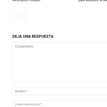
recorrerá El Poblado
para descubrir la cul
DEJA UNA RESPUESTA
Comentario: