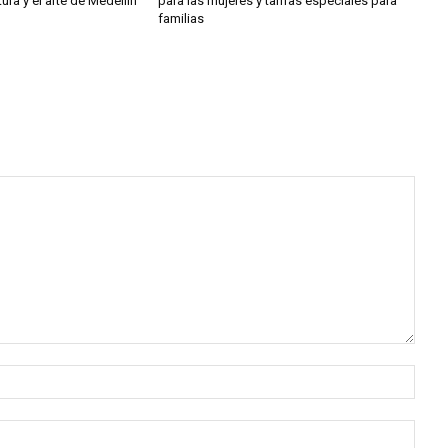
tura y el arte de Medellín
para las mujeres y tarifas especiales para
familias
Nomb
Corr