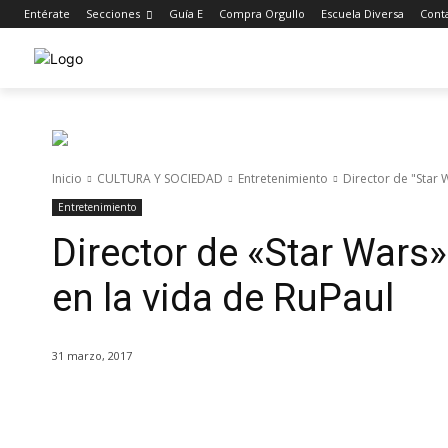
Entérate
Secciones
Guía E
Compra Orgullo
Escuela Diversa
Cont
Inicio
CULTURA Y SOCIEDAD
Entretenimiento
Director de "Star 
Entretenimiento
Director de «Star Wars
en la vida de RuPaul
31 marzo, 2017
Cuota