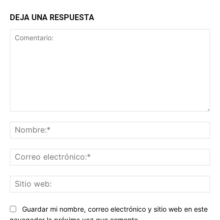
DEJA UNA RESPUESTA
Comentario:
No
Co
ele
Sit
we
Guardar mi nombre, correo electrónico y sitio web en este
navegador la próxima vez que comente.