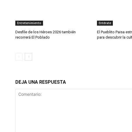
Entretenimiento
Entérate
Desfile de los Héroes 2026 también
El Pueblito Paisa est
recorrerá El Poblado
para descubrir la cul
DEJA UNA RESPUESTA