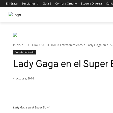
Entérate
Secciones
Guía E
Compra Orgullo
Escuela Diversa
Cont
Inicio
CULTURA Y SOCIEDAD
Entretenimiento
Lady Gaga en el S
Entretenimiento
Lady Gaga en el Super
4 octubre, 2016
Cuota
Lady Gaga en el Super Bowl