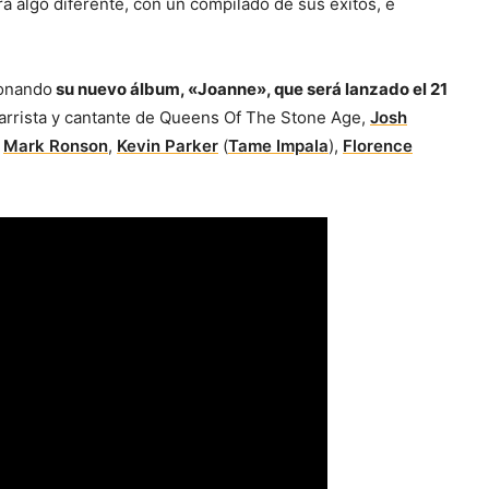
rá algo diferente, con un compilado de sus éxitos, e
ionando
su nuevo álbum, «Joanne», que será lanzado el 21
uitarrista y cantante de Queens Of The Stone Age,
Josh
o
Mark Ronson
,
Kevin Parker
(
Tame Impala
),
Florence