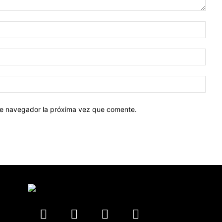
Nomb
Corr
elect
Sitio
web:
ste navegador la próxima vez que comente.