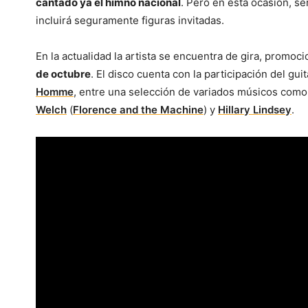
cantado ya el himno nacional
. Pero en esta ocasión, se
incluirá seguramente figuras invitadas.
En la actualidad la artista se encuentra de gira, promoc
de octubre
. El disco cuenta con la participación del g
Homme
, entre una selección de variados músicos com
Welch
(
Florence and the Machine
) y
Hillary Lindsey
.