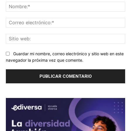
No
Co
ele
Sit
we
Guardar mi nombre, correo electrónico y sitio web en este
navegador la próxima vez que comente.