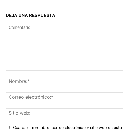
DEJA UNA RESPUESTA
Comentario:
No
Co
ele
Sit
we
Guardar mi nombre, correo electrónico y sitio web en este