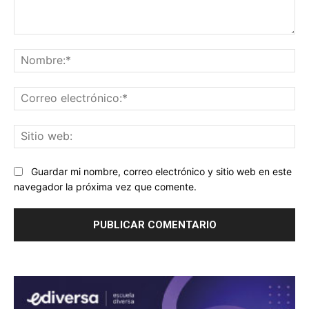
Comentario:
No
Co
ele
Sit
we
Guardar mi nombre, correo electrónico y sitio web en este
navegador la próxima vez que comente.