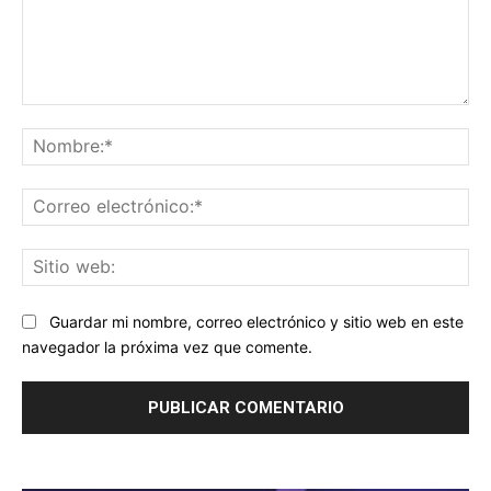
Comentario:
No
Co
ele
Sit
we
Guardar mi nombre, correo electrónico y sitio web en este
navegador la próxima vez que comente.