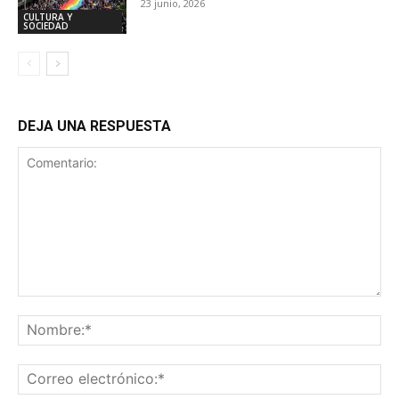
23 junio, 2026
CULTURA Y
SOCIEDAD
DEJA UNA RESPUESTA
Comentario:
No
Co
ele