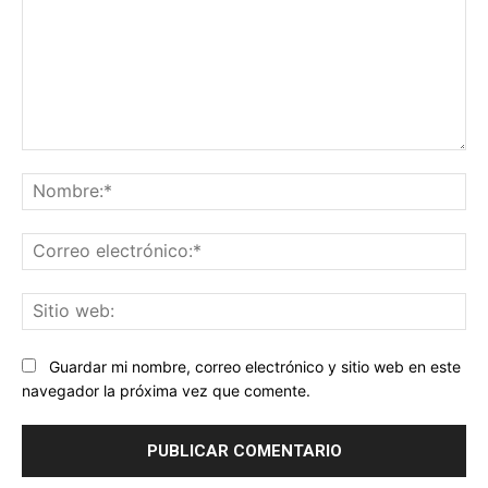
Comentario:
No
Co
ele
Sit
we
Guardar mi nombre, correo electrónico y sitio web en este
navegador la próxima vez que comente.