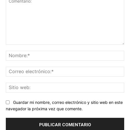
Comentario:
No
Co
ele
Sit
we
Guardar mi nombre, correo electrónico y sitio web en este
navegador la próxima vez que comente.