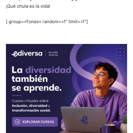
¡Qué chula es la vida!
[ group=»Tones» random=»1″ limit=»1″]