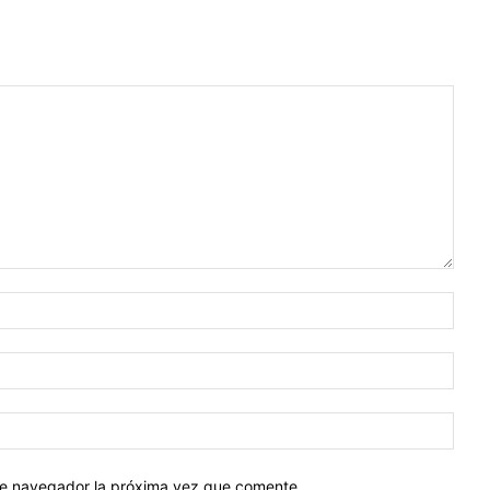
Nomb
Corr
elect
Sitio
web:
ste navegador la próxima vez que comente.