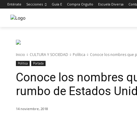
Entérate
Secciones
Guía E
Compra Orgullo
Escuela Diversa
Cont
Inicio
CULTURA Y SOCIEDAD
Política
Conoce los nombres que p
Política
Portada
Conoce los nombres qu
rumbo de Estados Uni
14 noviembre, 2018
Cuota