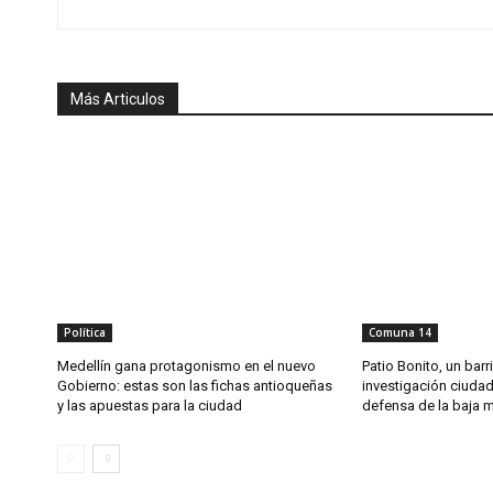
Más Articulos
Política
Comuna 14
Medellín gana protagonismo en el nuevo
Patio Bonito, un barri
Gobierno: estas son las fichas antioqueñas
investigación ciuda
y las apuestas para la ciudad
defensa de la baja m