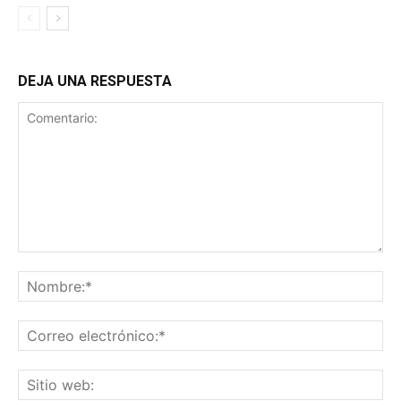
DEJA UNA RESPUESTA
Comentario:
No
Co
ele
Sit
we