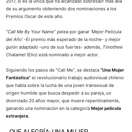
2017, sí es la única que ha alcanzado sobresalir más allá
de su argumento obteniendo dos nominaciones a los
Premios Oscar de este año.
“Call Me By Your Name”
pelea por ganar
‘Mejor Película
del Año’
-El premio más esperado de la noche- y
mejor
guión adaptado
-uno de sus fuertes- además,
Timothee
Chalamet
(Elio) está nominado a mejor actor.
Siguiendo los pasos de “Call Me”, se destaca
“Una Mujer
Fantástica”
el revolucionario trabajo audiovisual chileno
que habla sobre la lucha de una joven transexual de
origen humilde que busca despedir a su pareja, un
divorciado 20 años mayor, que muere repentinamente,
ganando una nominación en la categoría
Mejor película
extranjera
.
QUE ALEGRÍA: UNA MUJER