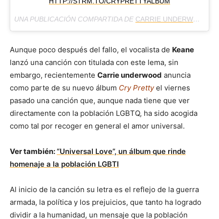
HTTP://STRM.TO/CRYPRETTYALBUM
UNA PUBLICACIÓN COMPARTIDA DE
CARRIE UNDERWOOD
(@
Aunque poco después del fallo, el vocalista de
Keane
lanzó una canción con titulada con este lema, sin
embargo, recientemente
Carrie underwood
anuncia
como parte de su nuevo álbum
Cry Pretty
el viernes
pasado una canción que, aunque nada tiene que ver
directamente con la población LGBTQ, ha sido acogida
como tal por recoger en general el amor universal.
Ver también:
“Universal Love”, un álbum que rinde
homenaje a la población LGBTI
Al inicio de la canción su letra es el reflejo de la guerra
armada, la política y los prejuicios, que tanto ha logrado
dividir a la humanidad, un mensaje que la población