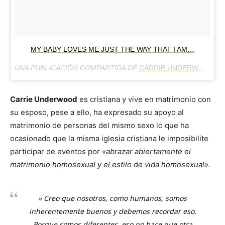
MY BABY LOVES ME JUST THE WAY THAT I AM…
UNA PUBLICACIÓN COMPARTIDA DE
CARRIE UNDERWOOD
(@
Carrie Underwood
es cristiana y vive en matrimonio con
su esposo, pese a ello, ha expresado su apoyo al
matrimonio de personas del mismo sexo lo que ha
ocasionado que la misma iglesia cristiana le imposibilite
participar de eventos por
«abrazar abiertamente el
matrimonio homosexual y el estilo de vida homosexual».
» Creo que nosotros, como humanos, somos
inherentemente buenos y debemos recordar eso.
Porque somos diferentes, eso no hace que otra