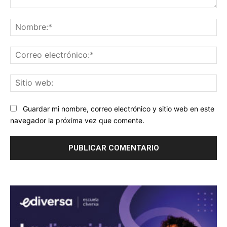
Comentario:
No
Co
ele
Sit
we
Guardar mi nombre, correo electrónico y sitio web en este
navegador la próxima vez que comente.