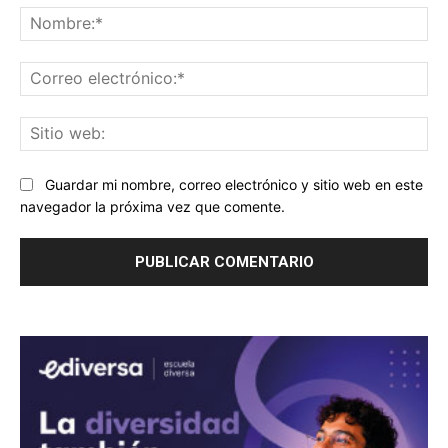
No
Co
ele
Sit
we
Guardar mi nombre, correo electrónico y sitio web en este
navegador la próxima vez que comente.