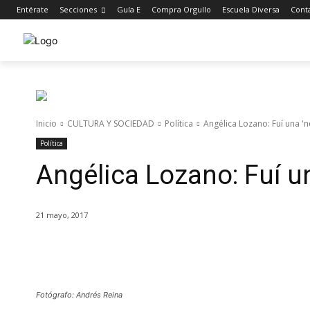
Entérate
Secciones
Guía E
Compra Orgullo
Escuela Diversa
Cont
Inicio
CULTURA Y SOCIEDAD
Política
Angélica Lozano: Fuí una 'n
Política
Angélica Lozano: Fuí u
21 mayo, 2017
Cuota
Fotógrafo: Andrés Reina