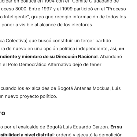
cipar en política en 1994 con el “Comité Ciudadano de
roceso 8000. Entre 1997 y el 1999 participó en el “Proceso
 Inteligente”, grupo que recogió información de todos los
ponerla visible al alcance de los electores.
ca Colectiva) que buscó constituir un tercer partido
egra de nuevo en una opción política independiente; así,
en
ndiente y miembro de su Dirección Nacional
. Abandonó
n el Polo Democrático Alternativo dejó de tener
 cuando los ex alcaldes de Bogotá Antanas Mockus, Luis
n nuevo proyecto político.
ro
o por el exalcalde de Bogotá Luis Eduardo Garzón.
En su
ibilidad a nivel distrital
: ordenó y ejecutó la demolición