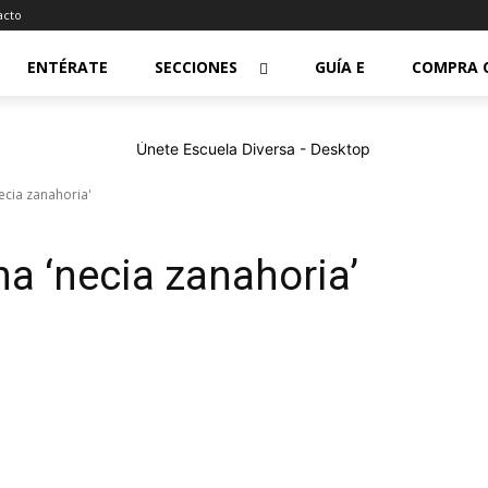
acto
ENTÉRATE
SECCIONES
GUÍA E
COMPRA 
ecia zanahoria'
na ‘necia zanahoria’