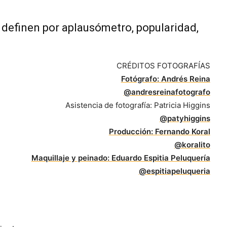
 definen por aplausómetro, popularidad,
CRÉDITOS FOTOGRAFÍAS
Fotógrafo: Andrés Reina
@andresreinafotografo
Asistencia de fotografía: Patricia Higgins
@patyhiggins
Producción: Fernando Koral
@koralito
Maquillaje y peinado: Eduardo Espitia Peluquería
@espitiapeluqueria