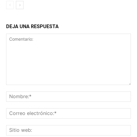
DEJA UNA RESPUESTA
Comentario:
No
Co
ele
Sit
we