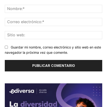
Comentario:
No
Co
ele
Sit
we
Guardar mi nombre, correo electrónico y sitio web en este
navegador la próxima vez que comente.