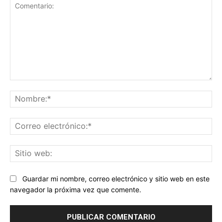
Comentario:
No
Co
ele
Sit
we
Guardar mi nombre, correo electrónico y sitio web en este
navegador la próxima vez que comente.