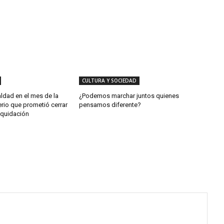
CULTURA Y SOCIEDAD
aldad en el mes de la
¿Podemos marchar juntos quienes
erio que prometió cerrar
pensamos diferente?
iquidación