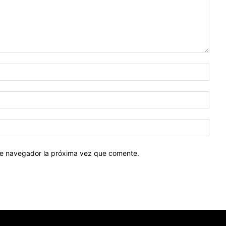
Nomb
Corr
elect
Sitio
web:
ste navegador la próxima vez que comente.