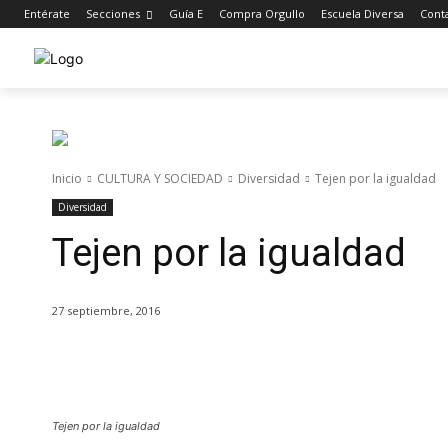
Entérate
Secciones
Guía E
Compra Orgullo
Escuela Diversa
Cont
Inicio
CULTURA Y SOCIEDAD
Diversidad
Tejen por la igualdad
Diversidad
Tejen por la igualdad
27 septiembre, 2016
Cuota
Tejen por la igualdad