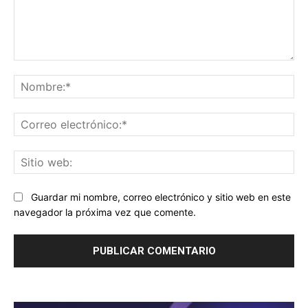
Comentario:
No
Co
ele
Sit
we
Guardar mi nombre, correo electrónico y sitio web en este
navegador la próxima vez que comente.