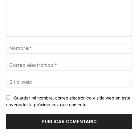
Comentario:
No
Co
ele
Sit
we
Guardar mi nombre, correo electrónico y sitio web en este
navegador la próxima vez que comente.