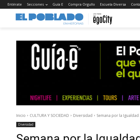
Entérate
Secciones
Guía E
Compra Orgullo
Escuela Diversa
Cont
Inicio
CULTURA Y SOCIEDAD
Diversidad
Semana por la Igualdad
Diversidad
Semana por la Igualda