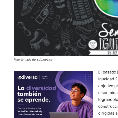
Foto tomada de: sdp.gov.co
El pasado
Igualdad 2
objetivo p
discrimina
lográndolo
construcci
dirigidas 