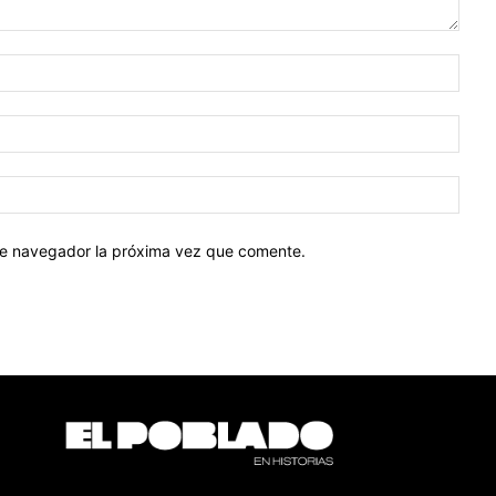
Nomb
Corr
elect
Sitio
web:
ste navegador la próxima vez que comente.