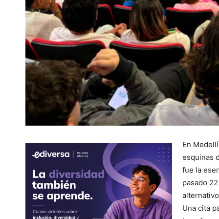
En Medellí
esquinas d
fue la ese
pasado 22
alternativ
Una cita p