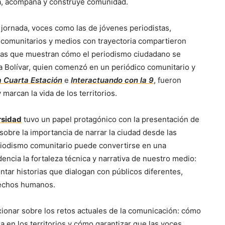
a, acompaña y construye comunidad.
 jornada, voces como las de jóvenes periodistas,
 comunitarios y medios con trayectoria compartieron
ias que muestran cómo el periodismo ciudadano se
a Bolívar, quien comenzó en un periódico comunitario y
a Cuarta Estación
e
Interactuando con la 9
, fueron
arcan la vida de los territorios.
rsidad
tuvo un papel protagónico con la presentación de
obre la importancia de narrar la ciudad desde las
riodismo comunitario puede convertirse en una
encia la fortaleza técnica y narrativa de nuestro medio:
ontar historias que dialogan con públicos diferentes,
rechos humanos.
exionar sobre los retos actuales de la comunicación: cómo
a en los territorios y cómo garantizar que las voces