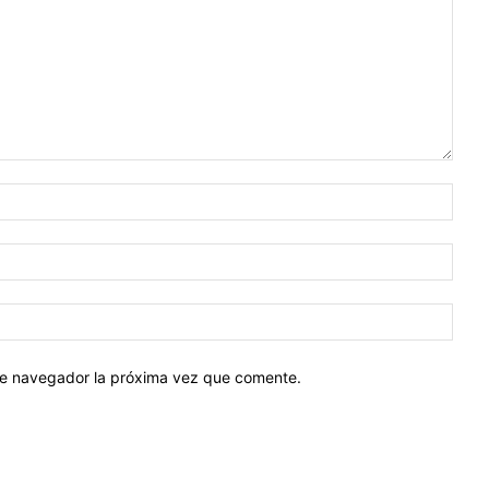
Nomb
Corr
elect
Sitio
web:
ste navegador la próxima vez que comente.