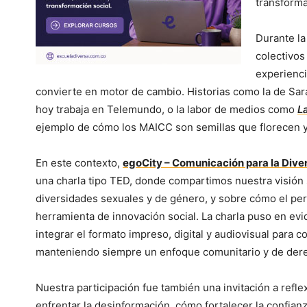
transform
Durante la
colectivos
experienc
convierte en motor de cambio. Historias como la de Sar
hoy trabaja en Telemundo, o la labor de medios como
L
ejemplo de cómo los MAICC son semillas que florecen y m
En este contexto,
egoCity – Comunicación para la Dive
una charla tipo TED, donde compartimos nuestra visión s
diversidades sexuales y de género, y sobre cómo el pe
herramienta de innovación social. La charla puso en evid
integrar el formato impreso, digital y audiovisual para c
manteniendo siempre un enfoque comunitario y de de
Nuestra participación fue también una invitación a refl
enfrentar la desinformación, cómo fortalecer la confianz