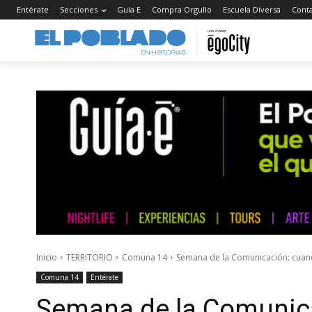
Entérate
Secciones
Guía E
Compra Orgullo
Escuela Diversa
Cont
Inicio
TERRITORIO
Comuna 14
Semana de la Comunicación: cuand
Comuna 14
Entérate
Semana de la Comunica