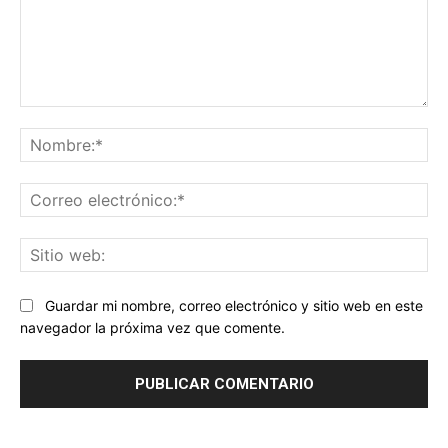
Comentario:
No
Co
ele
Sit
we
Guardar mi nombre, correo electrónico y sitio web en este
navegador la próxima vez que comente.