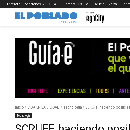
Entérate
Secciones
Guía E
Compra Orgullo
Escuela Diversa
Cont
Inicio
VIDA EN LA CIUDAD
Tecnología
SCRUFF, haciendo posible 
Tecnología
SCRUFF, haciendo posib