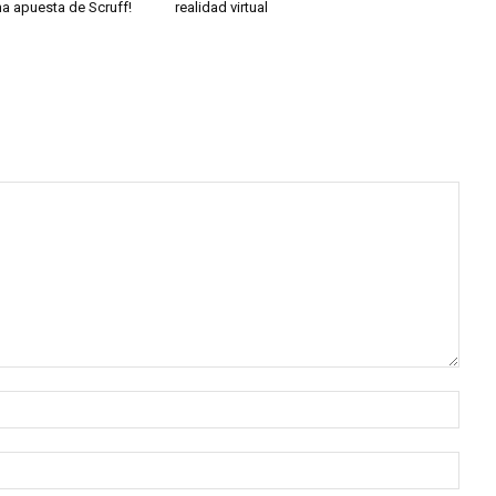
ma apuesta de Scruff!
realidad virtual
Nomb
Corr
elect