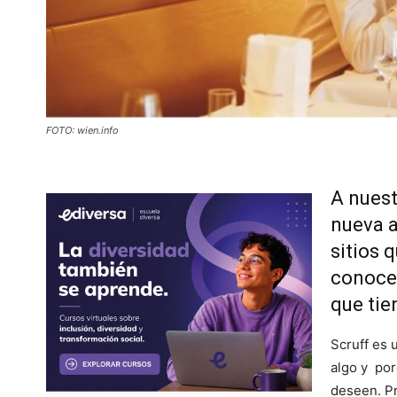
FOTO: wien.info
A nuest
nueva a
sitios 
conocer
que tie
Scruff es 
algo y por
deseen. P