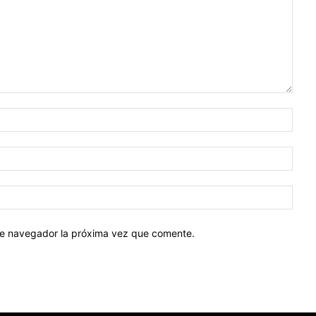
Nomb
Corr
elect
Sitio
web:
ste navegador la próxima vez que comente.