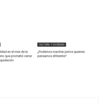
CULTURA Y SOCIEDAD
aldad en el mes de la
¿Podemos marchar juntos quienes
erio que prometió cerrar
pensamos diferente?
iquidación