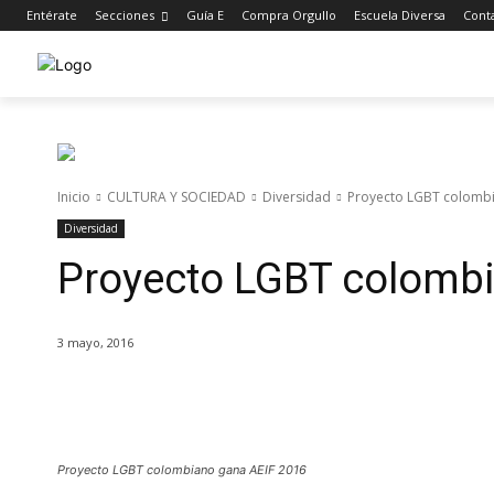
Entérate
Secciones
Guía E
Compra Orgullo
Escuela Diversa
Cont
Inicio
CULTURA Y SOCIEDAD
Diversidad
Proyecto LGBT colombi
Diversidad
Proyecto LGBT colomb
3 mayo, 2016
Cuota
Proyecto LGBT colombiano gana AEIF 2016