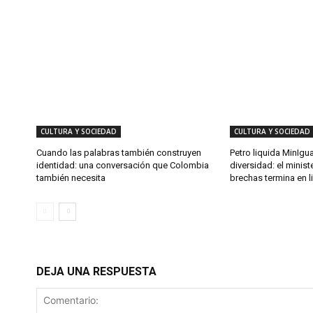
CULTURA Y SOCIEDAD
CULTURA Y SOCIEDAD
Cuando las palabras también construyen
Petro liquida MinIgu
identidad: una conversación que Colombia
diversidad: el minist
también necesita
brechas termina en l
DEJA UNA RESPUESTA