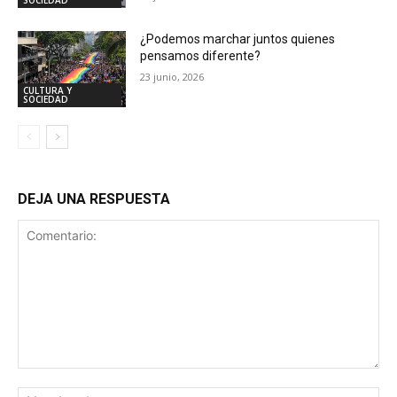
SOCIEDAD
¿Podemos marchar juntos quienes
pensamos diferente?
23 junio, 2026
CULTURA Y
SOCIEDAD
DEJA UNA RESPUESTA
Comentario:
No