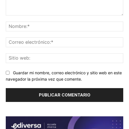
Comentario:
No
Co
ele
Sit
we
Guardar mi nombre, correo electrónico y sitio web en este
navegador la próxima vez que comente.