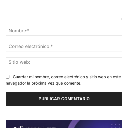
Comentario:
No
Co
ele
Sit
we
Guardar mi nombre, correo electrónico y sitio web en este
navegador la próxima vez que comente.