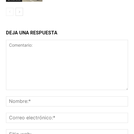
DEJA UNA RESPUESTA
Comentario:
No
Co
ele
Sit