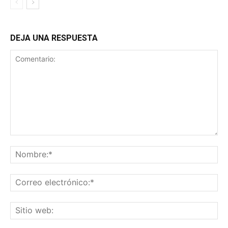
DEJA UNA RESPUESTA
Comentario:
No
Co
ele
Sit
we