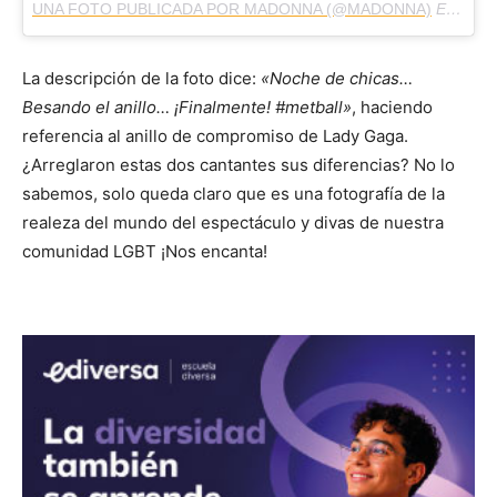
UNA FOTO PUBLICADA POR MADONNA (@MADONNA)
EL
4 DE
La descripción de la foto dice:
«Noche de chicas…
Besando el anillo… ¡Finalmente! #metball»
, haciendo
referencia al anillo de compromiso de Lady Gaga.
¿Arreglaron estas dos cantantes sus diferencias? No lo
sabemos, solo queda claro que es una fotografía de la
realeza del mundo del espectáculo y divas de nuestra
comunidad LGBT ¡Nos encanta!