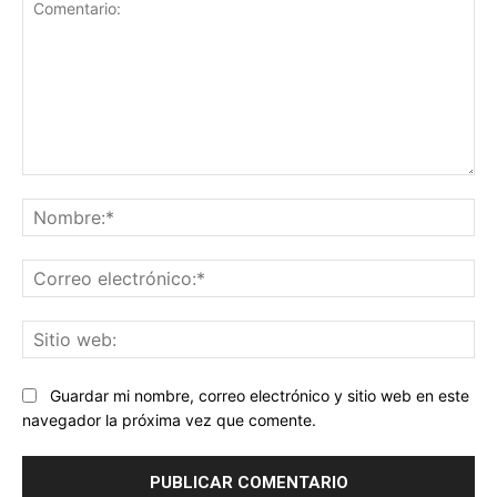
Comentario:
No
Co
ele
Sit
we
Guardar mi nombre, correo electrónico y sitio web en este
navegador la próxima vez que comente.