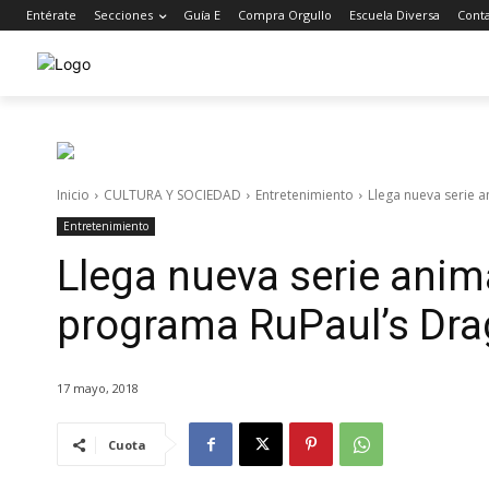
Entérate
Secciones
Guía E
Compra Orgullo
Escuela Diversa
Cont
Inicio
CULTURA Y SOCIEDAD
Entretenimiento
Llega nueva serie 
Entretenimiento
Llega nueva serie anim
programa RuPaul’s Dra
17 mayo, 2018
Cuota