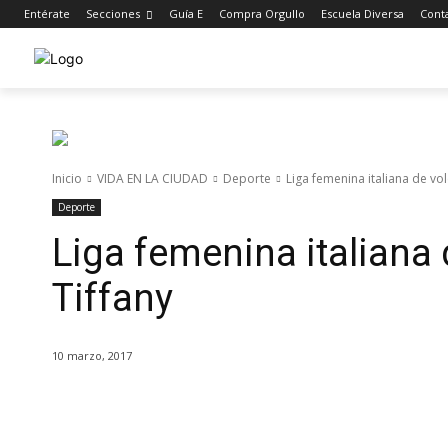
Entérate
Secciones
Guía E
Compra Orgullo
Escuela Diversa
Cont
Inicio
VIDA EN LA CIUDAD
Deporte
Liga femenina italiana de vol
Deporte
Liga femenina italiana 
Tiffany
10 marzo, 2017
Cuota