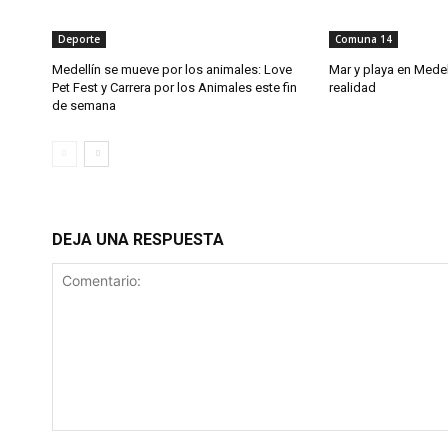
Deporte
Comuna 14
Medellín se mueve por los animales: Love
Mar y playa en Mede
Pet Fest y Carrera por los Animales este fin
realidad
de semana
DEJA UNA RESPUESTA
Comentario: