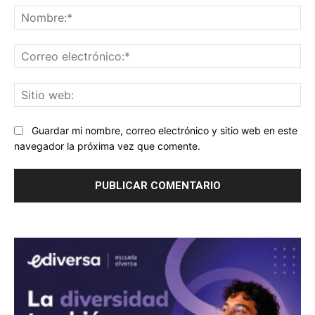
No
Co
ele
Sit
we
Guardar mi nombre, correo electrónico y sitio web en este
navegador la próxima vez que comente.