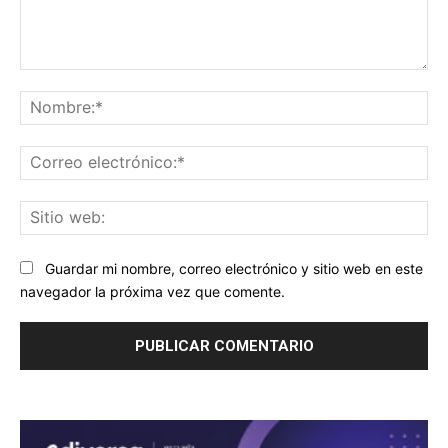
Comentario:
No
Co
ele
Sit
we
Guardar mi nombre, correo electrónico y sitio web en este
navegador la próxima vez que comente.