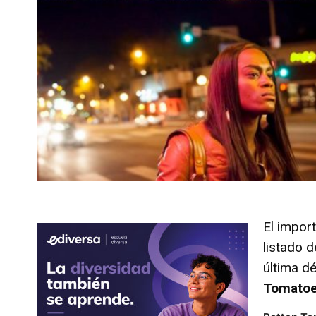
El impor
listado 
última d
Tomatoe