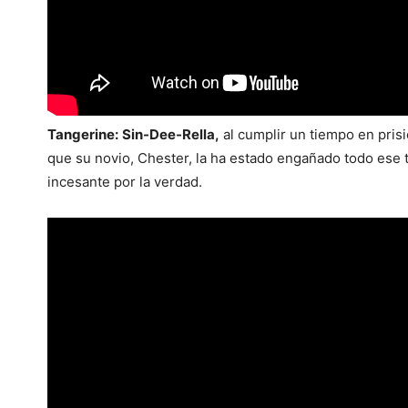
Tangerine:
Sin-Dee-Rella,
al cumplir un tiempo en pris
que su novio, Chester, la ha estado engañado todo ese
incesante por la verdad.