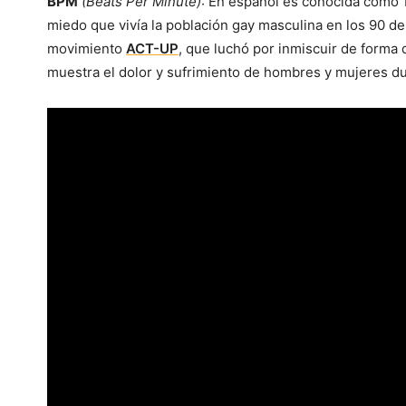
BPM
(Beats Per Minute)
: En español es conocida como
miedo que vivía la población gay masculina en los 90 de
movimiento
ACT-UP
, que luchó por inmiscuir de forma 
muestra el dolor y sufrimiento de hombres y mujeres du