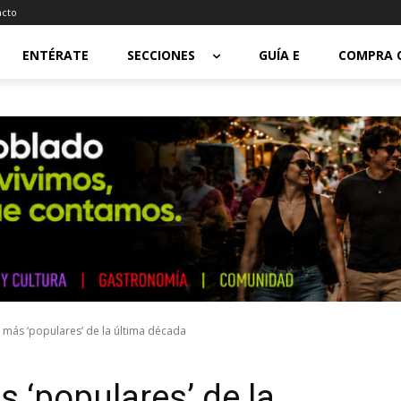
acto
ENTÉRATE
SECCIONES
GUÍA E
COMPRA 
 más ‘populares’ de la última década
 ‘populares’ de la