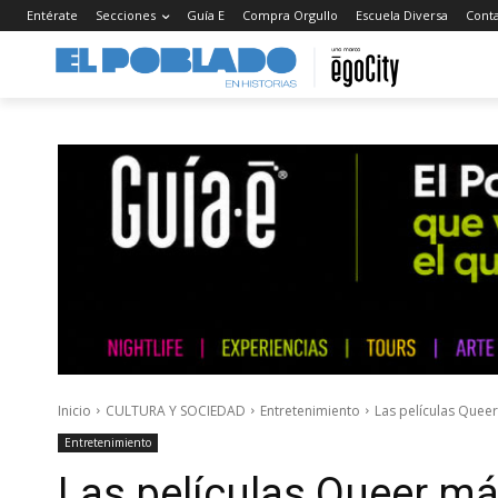
Entérate
Secciones
Guía E
Compra Orgullo
Escuela Diversa
Cont
Inicio
CULTURA Y SOCIEDAD
Entretenimiento
Las películas Queer
Entretenimiento
Las películas Queer más