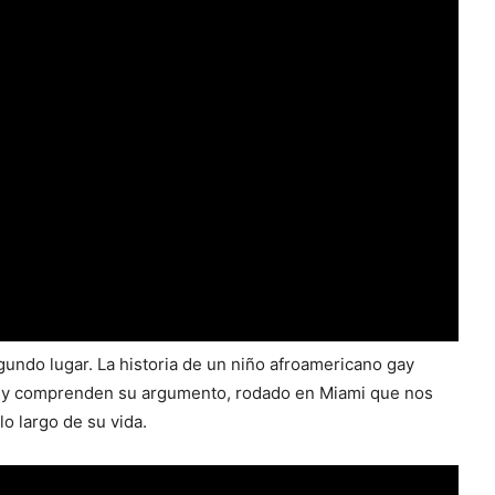
undo lugar. La historia de un niño afroamericano gay
n y comprenden su argumento, rodado en Miami que nos
lo largo de su vida.