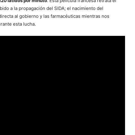
120 latidos por minuto
. Esta película francesa retrata el
bido a la propagación del SIDA; el nacimiento del
directa al gobierno y las farmacéuticas mientras nos
rante esta lucha.