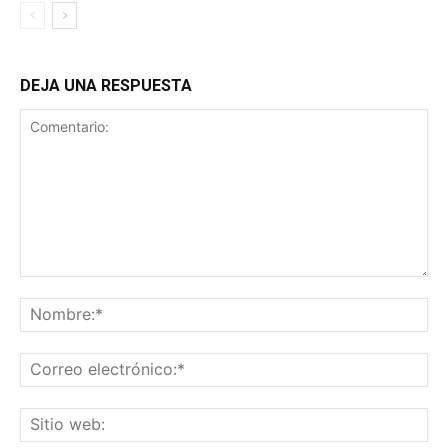
DEJA UNA RESPUESTA
Comentario:
No
Co
ele
Sit
we