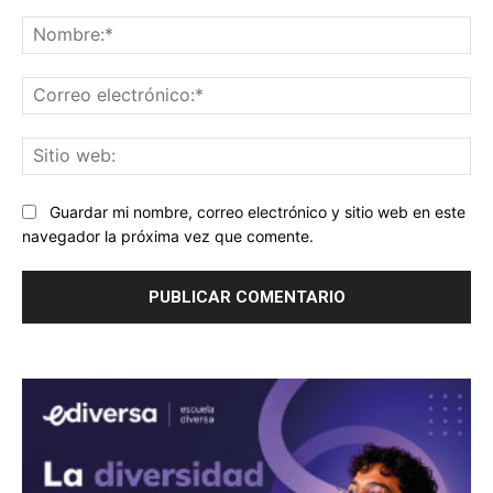
Comentario:
No
Co
ele
Sit
we
Guardar mi nombre, correo electrónico y sitio web en este
navegador la próxima vez que comente.