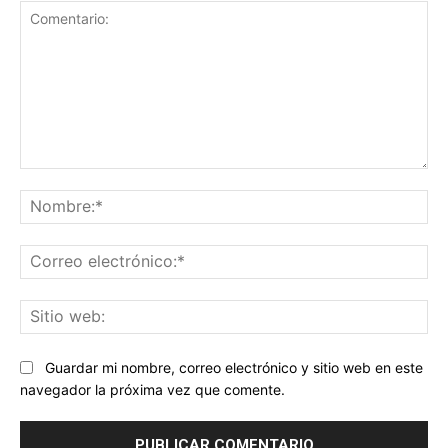
Comentario:
No
Co
ele
Sit
we
Guardar mi nombre, correo electrónico y sitio web en este
navegador la próxima vez que comente.