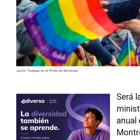
Justin Trudeau en el Pride de Montreal
Será l
minist
anual
Montr