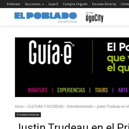
Entérate
Secciones
Guía E
Compra Orgullo
Escuela Diversa
Cont
Inicio
CULTURA Y SOCIEDAD
Entretenimiento
Justin Trudeau en e
Entretenimiento
Justin Trudeau en el P