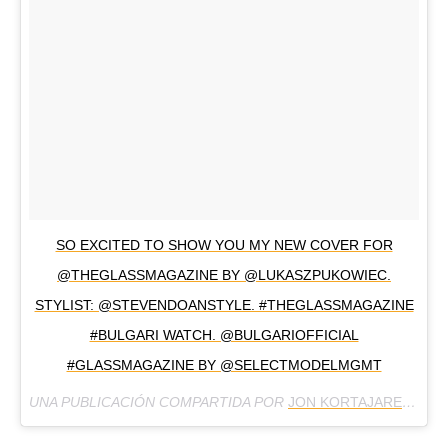
SO EXCITED TO SHOW YOU MY NEW COVER FOR
@THEGLASSMAGAZINE BY @LUKASZPUKOWIEC.
STYLIST: @STEVENDOANSTYLE. #THEGLASSMAGAZINE
#BULGARI WATCH. @BULGARIOFFICIAL
#GLASSMAGAZINE BY @SELECTMODELMGMT
UNA PUBLICACIÓN COMPARTIDA POR
JON KORTAJARENA
(@