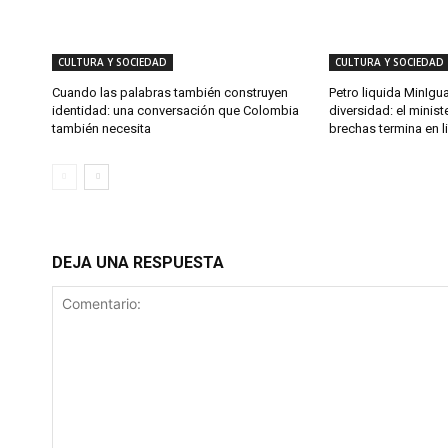
CULTURA Y SOCIEDAD
CULTURA Y SOCIEDAD
Cuando las palabras también construyen
Petro liquida MinIgu
identidad: una conversación que Colombia
diversidad: el minist
también necesita
brechas termina en l
DEJA UNA RESPUESTA