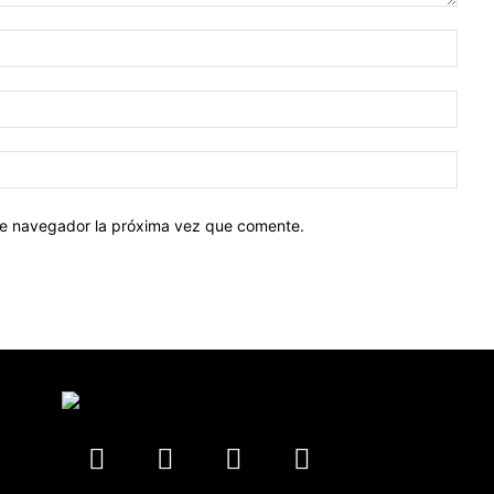
Nomb
Corr
elect
Sitio
web:
ste navegador la próxima vez que comente.