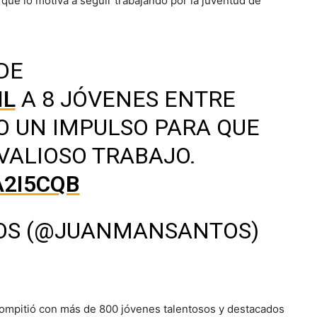
que lo motiva a seguir trabajando por la juventud de
DE
IL
A 8 JÓVENES ENTRE
O UN IMPULSO PARA QUE
VALIOSO TRABAJO.
A2I5CQB
OS (@JUANMANSANTOS)
ompitió con más de 800 jóvenes talentosos y destacados