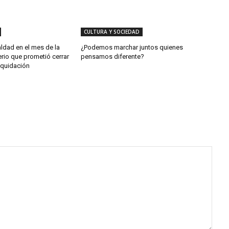
CULTURA Y SOCIEDAD
aldad en el mes de la
¿Podemos marchar juntos quienes
erio que prometió cerrar
pensamos diferente?
iquidación