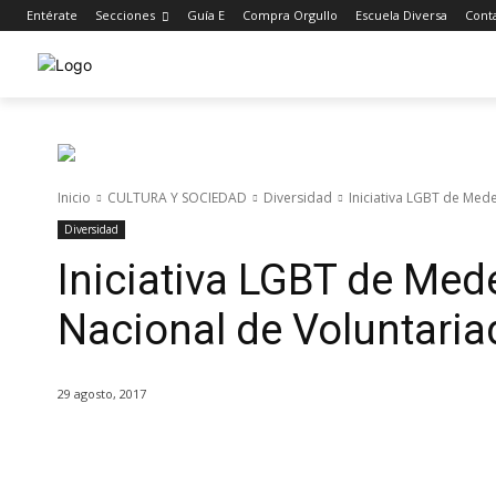
Entérate
Secciones
Guía E
Compra Orgullo
Escuela Diversa
Cont
Inicio
CULTURA Y SOCIEDAD
Diversidad
Iniciativa LGBT de Med
Diversidad
Iniciativa LGBT de Med
Nacional de Voluntari
29 agosto, 2017
Cuota