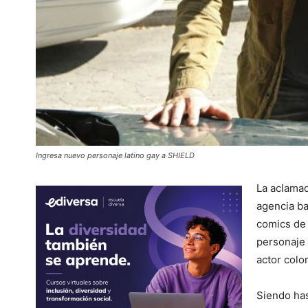
Ingresa nuevo personaje latino gay a SHIELD
La aclamad
agencia b
comics d
personaje 
actor col
Siendo ha