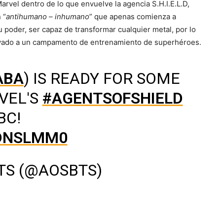
arvel dentro de lo que envuelve la agencia S.H.I.E.L.D,
 “
antihumano – inhumano
” que apenas comienza a
u poder, ser capaz de transformar cualquier metal, por lo
evado a un campamento de entrenamiento de superhéroes.
ABA
) IS READY FOR SOME
VEL'S
#AGENTSOFSHIELD
BC!
7DNSLMM0
TS (@AOSBTS)