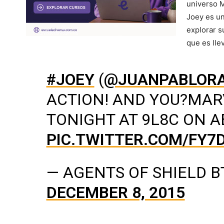
universo M
Joey es un
explorar s
que es ll
#JOEY
(
@JUANPABLOR
ACTION! AND YOU?MAR
TONIGHT AT 9L8C ON A
PIC.TWITTER.COM/FY
— AGENTS OF SHIELD B
DECEMBER 8, 2015