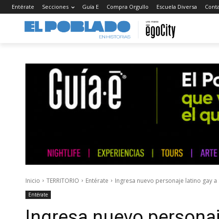
Entérate
Secciones
Guía E
Compra Orgullo
Escuela Diversa
Cont
Inicio
TERRITORIO
Entérate
Ingresa nuevo personaje latino gay a
Entérate
Ingresa nuevo personaj