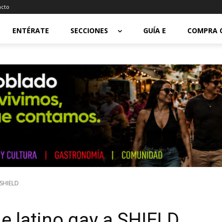
acto
ENTÉRATE
SECCIONES
GUÍA E
COMPRA 
 SHIELD
e latino gay a SHIELD