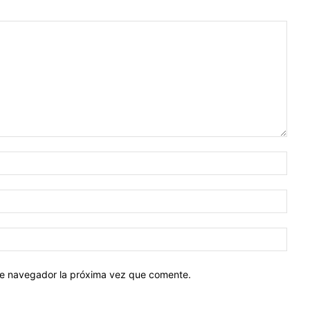
Nomb
Corr
elect
Sitio
web:
ste navegador la próxima vez que comente.