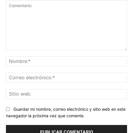
Comentario:
No
Co
ele
Sit
we
Guardar mi nombre, correo electrónico y sitio web en este
navegador la próxima vez que comente.