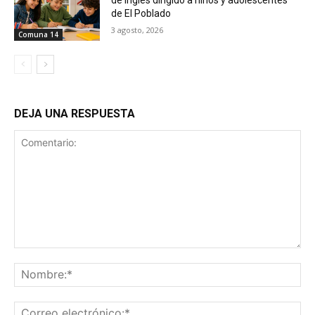
de El Poblado
3 agosto, 2026
Comuna 14
DEJA UNA RESPUESTA
Comentario:
No
Co