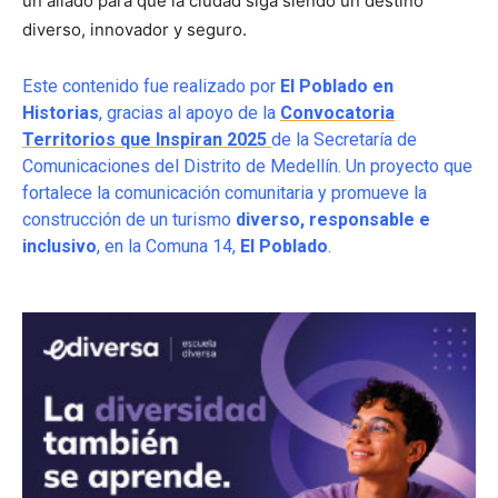
un aliado para que la ciudad siga siendo un destino
diverso, innovador y seguro.
Este contenido fue realizado por
El Poblado en
Historias
, gracias al apoyo de la
Convocatoria
Territorios que Inspiran 2025
de la Secretaría de
Comunicaciones del Distrito de Medellín. Un proyecto que
fortalece la comunicación comunitaria y promueve la
construcción de un turismo
diverso, responsable e
inclusivo
, en la Comuna 14,
El Poblado
.