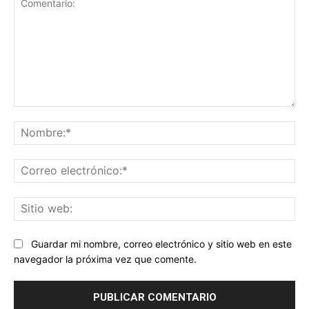
Comentario:
No
Co
ele
Sit
we
Guardar mi nombre, correo electrónico y sitio web en este
navegador la próxima vez que comente.