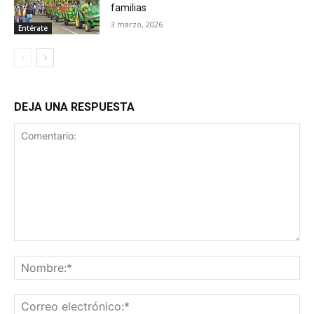
familias
3 marzo, 2026
Entérate
DEJA UNA RESPUESTA
Comentario:
No
Co