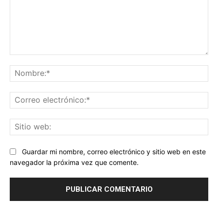
Comentario:
No
Co
ele
Sit
we
Guardar mi nombre, correo electrónico y sitio web en este
navegador la próxima vez que comente.